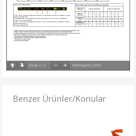
Sayfa
1
/
1
Yakınlaşma
100%
Benzer Ürünler/Konular