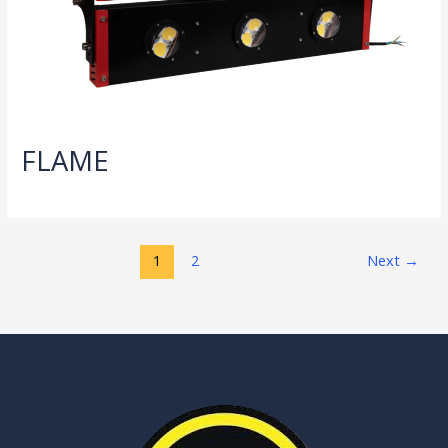
FLAME
1
2
Next
→