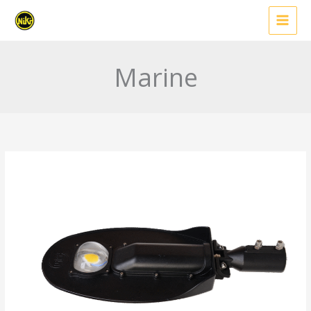
İçeriğe
atla
Marine