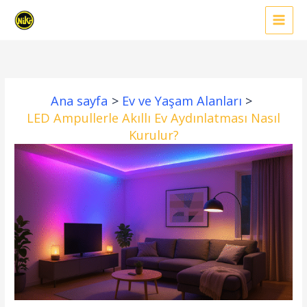
İçeriğe
atla
Ana sayfa
Ev ve Yaşam Alanları
LED Ampullerle Akıllı Ev Aydınlatması Nasıl
Kurulur?