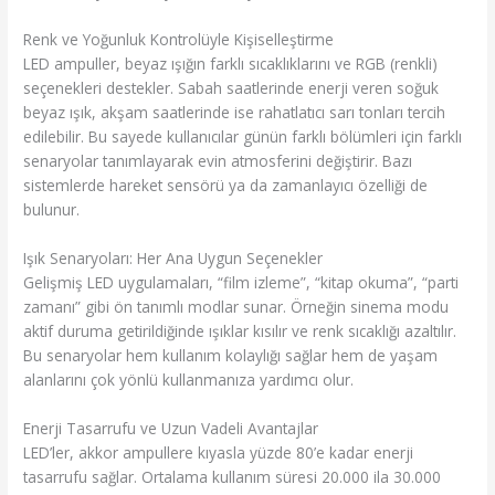
Renk ve Yoğunluk Kontrolüyle Kişiselleştirme
LED ampuller, beyaz ışığın farklı sıcaklıklarını ve RGB (renkli)
seçenekleri destekler. Sabah saatlerinde enerji veren soğuk
beyaz ışık, akşam saatlerinde ise rahatlatıcı sarı tonları tercih
edilebilir. Bu sayede kullanıcılar günün farklı bölümleri için farklı
senaryolar tanımlayarak evin atmosferini değiştirir. Bazı
sistemlerde hareket sensörü ya da zamanlayıcı özelliği de
bulunur.
Işık Senaryoları: Her Ana Uygun Seçenekler
Gelişmiş LED uygulamaları, “film izleme”, “kitap okuma”, “parti
zamanı” gibi ön tanımlı modlar sunar. Örneğin sinema modu
aktif duruma getirildiğinde ışıklar kısılır ve renk sıcaklığı azaltılır.
Bu senaryolar hem kullanım kolaylığı sağlar hem de yaşam
alanlarını çok yönlü kullanmanıza yardımcı olur.
Enerji Tasarrufu ve Uzun Vadeli Avantajlar
LED’ler, akkor ampullere kıyasla yüzde 80’e kadar enerji
tasarrufu sağlar. Ortalama kullanım süresi 20.000 ila 30.000