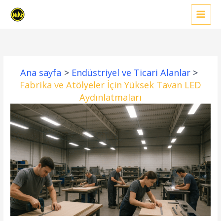
İçeriğe
atla
Ana sayfa
Endüstriyel ve Ticari Alanlar
Fabrika ve Atölyeler İçin Yüksek Tavan LED
Aydınlatmaları