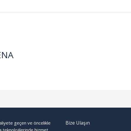
ENA
Bize Ulaşın
aliyete geçen ve öncelikle
 teknolojilerinde hizmet