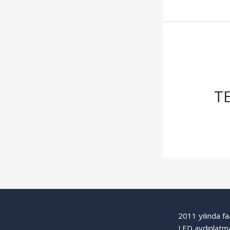
T
2011 yılında fa
LED aydınlatma