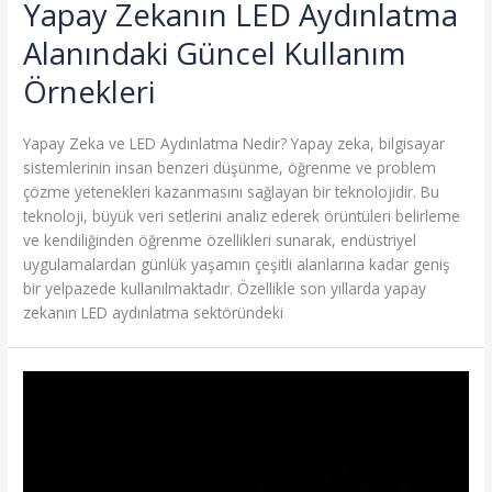
Yapay Zekanın LED Aydınlatma
Alanındaki Güncel Kullanım
Örnekleri
Yapay Zeka ve LED Aydınlatma Nedir? Yapay zeka, bilgisayar
sistemlerinin insan benzeri düşünme, öğrenme ve problem
çözme yetenekleri kazanmasını sağlayan bir teknolojidir. Bu
teknoloji, büyük veri setlerini analiz ederek örüntüleri belirleme
ve kendiliğinden öğrenme özellikleri sunarak, endüstriyel
uygulamalardan günlük yaşamın çeşitli alanlarına kadar geniş
bir yelpazede kullanılmaktadır. Özellikle son yıllarda yapay
zekanın LED aydınlatma sektöründeki