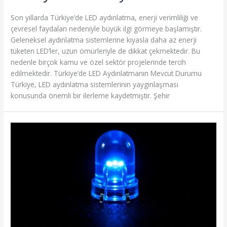
Son yıllarda Türkiye’de LED aydınlatma, enerji verimliliği ve
çevresel faydaları nedeniyle büyük ilgi görmeye başlamıştır.
Geleneksel aydınlatma sistemlerine kıyasla daha az enerji
tüketen LED’ler, uzun ömürleriyle de dikkat çekmektedir. Bu
nedenle birçok kamu ve özel sektör projelerinde tercih
edilmektedir. Türkiye’de LED Aydınlatmanın Mevcut Durumu
Türkiye, LED aydınlatma sistemlerinin yaygınlaşması
konusunda önemli bir ilerleme kaydetmiştir. Şehir