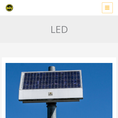
İçeriğe
atla
LED