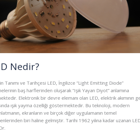
ED Nedir?
in Tanımı ve Tarihçesi LED, İngilizce “Light Emitting Diode”
melerinin baş harflerinden oluşarak “Işık Yayan Diyot” anlamına
ektedir. Elektronik bir devre elemanı olan LED, elektrik akımının ge
sında ışık yayma özelliği göstermektedir. Bu teknoloji, modern
nlatmanın, ekranların ve birçok diğer uygulamanın temel
şenlerinden biri haline gelmiştir. Tarihi 1962 yılına kadar uzanan LED,
Dr.