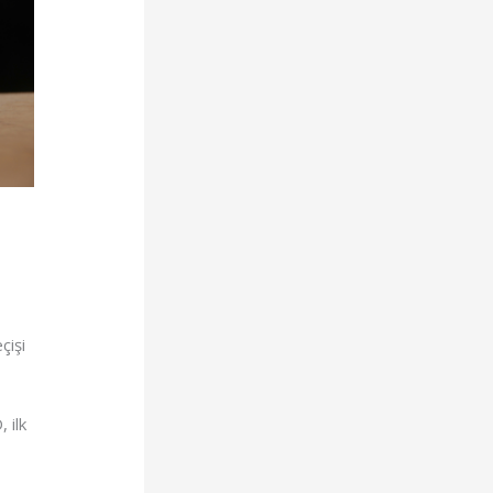
çişi
 ilk