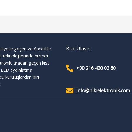
Bize Ulaşın
aliyete geçen ve öncelikle
 teknolojilerinde hizmet
ktronik, aradan geçen kısa
+90 216 420 02 80
e LED aydınlatma
ü kuruluşlardan biri
.
info@nikielektronik.com