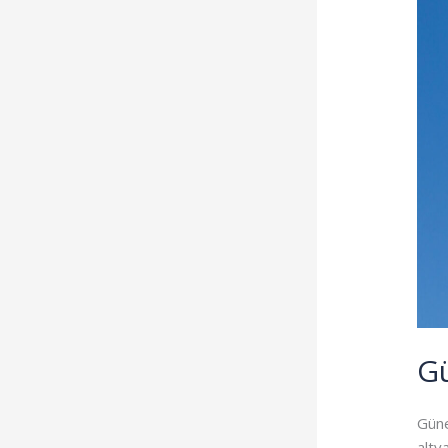
Gü
Güne
alty