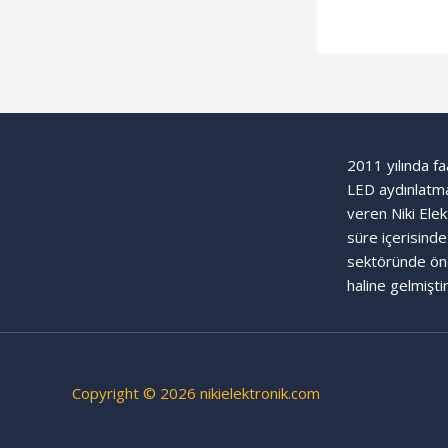
2011 yılında fa
LED aydınlatma
veren Niki Ele
süre içerisind
sektöründe önc
haline gelmiştir
Copyright © 2026 nikielektronik.com