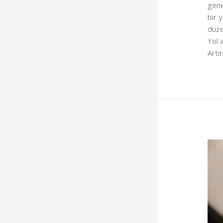
gene
bir 
düze
Yol 
Artı