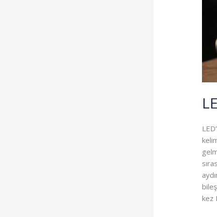
L
LED’
keli
gelm
sıra
aydı
bile
kez 