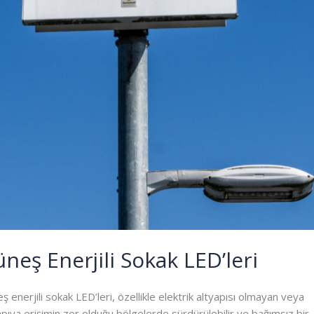
neş Enerjili Sokak LED’leri
ş enerjili sokak LED’leri, özellikle elektrik altyapısı olmayan veya
apıya erişimin zor olduğu bölgelerde sürdürülebilir ve bağımsız bir