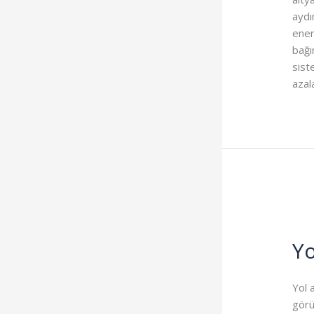
aydı
ener
bağı
sist
azala
Yo
Yol 
görü