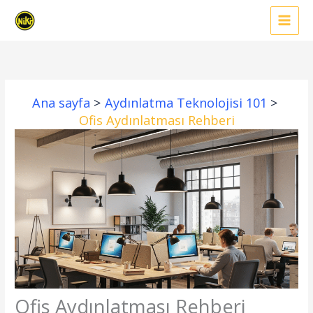
İçeriğe
atla
Ana sayfa
Aydınlatma Teknolojisi 101
Ofis Aydınlatması Rehberi
Ofis Aydınlatması Rehberi