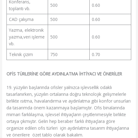
Konferans,
500
0.60
toplantı vb.
CAD çalışma
500
0.60
Yazma, elektronik
yazma,veri işleme
500
0.60
vb.
Teknik çizim
750
0.70
OFİS TÜRLERİNE GÖRE AYDINLATMA İHTİYACI VE ÖNERİLER
19. yüzyılın başlarında ofisler yalnızca işlevsellik odaklı
tasarlanırken, yüzyılın ortalarına doğru teknolojik gelişmelerle
birlikte ısıtma, havalandırma ve aydınlatma gibi konfor unsurları
da tasarımda önem kazanmaya başlamıştır. Ofis binalarında
mimari farklılaşma, işlevsel ihtiyaçların çeşitlenmesiyle birlikte
ortaya çıkmıştır. Gelin hep beraber farklı ihtiyaçlara göre
organize edilen ofis türleri için aydınlatma tasarım ihtiyaçlarına
ve önerilere özet tablo olarak bakalım.