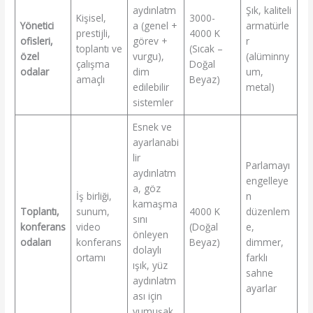
aydınlatm
Şık, kaliteli
Kişisel,
3000-
Yönetici
a (genel +
armatürle
prestijli,
4000 K
ofisleri,
görev +
r
toplantı ve
(Sıcak –
özel
vurgu),
(alüminny
çalışma
Doğal
odalar
dim
um,
amaçlı
Beyaz)
edilebilir
metal)
sistemler
Esnek ve
ayarlanabi
lir
Parlamayı
aydınlatm
engelleye
a, göz
İş birliği,
n
kamaşma
Toplantı,
sunum,
4000 K
düzenlem
sını
konferans
video
(Doğal
e,
önleyen
odaları
konferans
Beyaz)
dimmer,
dolaylı
ortamı
farklı
ışık, yüz
sahne
aydınlatm
ayarlar
ası için
yumuşak