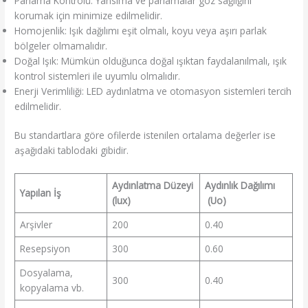
Parlama Kontrolü: Yansıma ve parlamalar göz sağlığını
korumak için minimize edilmelidir.
Homojenlik: Işık dağılımı eşit olmalı, koyu veya aşırı parlak
bölgeler olmamalıdır.
Doğal Işık: Mümkün olduğunca doğal ışıktan faydalanılmalı, ışık
kontrol sistemleri ile uyumlu olmalıdır.
Enerji Verimliliği: LED aydınlatma ve otomasyon sistemleri tercih
edilmelidir.
Bu standartlara göre ofilerde istenilen ortalama değerler ise
aşağıdaki tablodaki gibidir.
Aydınlatma Düzeyi
Aydınlık Dağılımı
Yapılan İş
(lux)
(Uo)
Arşivler
200
0.40
Resepsiyon
300
0.60
Dosyalama,
300
0.40
kopyalama vb.