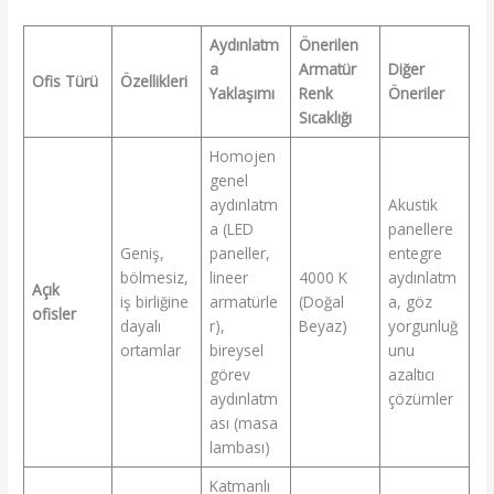
Aydınlatm
Önerilen
a
Armatür
Diğer
Ofis Türü
Özellikleri
Yaklaşımı
Renk
Öneriler
Sıcaklığı
Homojen
genel
aydınlatm
Akustik
a (LED
panellere
Geniş,
paneller,
entegre
bölmesiz,
lineer
4000 K
aydınlatm
Açık
iş birliğine
armatürle
(Doğal
a, göz
ofisler
dayalı
r),
Beyaz)
yorgunluğ
ortamlar
bireysel
unu
görev
azaltıcı
aydınlatm
çözümler
ası (masa
lambası)
Katmanlı