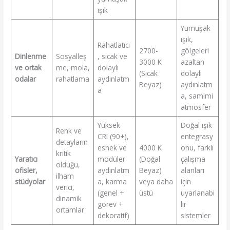
ışık
Yumuşak
ışık,
Rahatlatıcı
2700-
gölgeleri
Dinlenme
Sosyalleş
, sıcak ve
3000 K
azaltan
ve ortak
me, mola,
dolaylı
(Sıcak
dolaylı
odalar
rahatlama
aydınlatm
Beyaz)
aydınlatm
a
a, samimi
atmosfer
Yüksek
Doğal ışık
Renk ve
CRI (90+),
entegrasy
detayların
esnek ve
4000 K
onu, farklı
kritik
Yaratıcı
modüler
(Doğal
çalışma
olduğu,
ofisler,
aydınlatm
Beyaz)
alanları
ilham
stüdyolar
a, karma
veya daha
için
verici,
(genel +
üstü
uyarlanabi
dinamik
görev +
lir
ortamlar
dekoratif)
sistemler