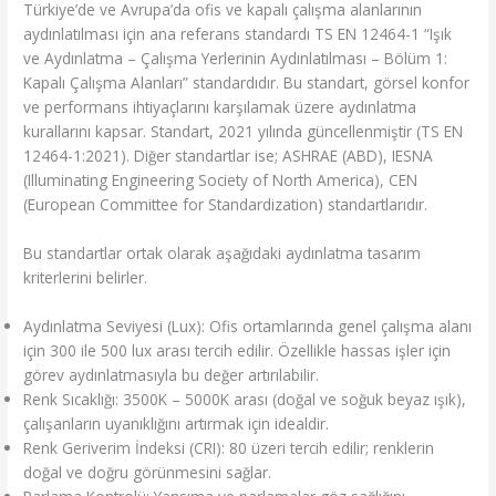
Türkiye’de ve Avrupa’da ofis ve kapalı çalışma alanlarının
aydınlatılması için ana referans standardı TS EN 12464-1 “Işık
ve Aydınlatma – Çalışma Yerlerinin Aydınlatılması – Bölüm 1:
Kapalı Çalışma Alanları” standardıdır. Bu standart, görsel konfor
ve performans ihtiyaçlarını karşılamak üzere aydınlatma
kurallarını kapsar. Standart, 2021 yılında güncellenmiştir (TS EN
12464-1:2021). Diğer standartlar ise; ASHRAE (ABD), IESNA
(Illuminating Engineering Society of North America), CEN
(European Committee for Standardization) standartlarıdır.
Bu standartlar ortak olarak aşağıdaki aydınlatma tasarım
kriterlerini belirler.
Aydınlatma Seviyesi (Lux): Ofis ortamlarında genel çalışma alanı
için 300 ile 500 lux arası tercih edilir. Özellikle hassas işler için
görev aydınlatmasıyla bu değer artırılabilir.
Renk Sıcaklığı: 3500K – 5000K arası (doğal ve soğuk beyaz ışık),
çalışanların uyanıklığını artırmak için idealdir.
Renk Geriverim İndeksi (CRI): 80 üzeri tercih edilir; renklerin
doğal ve doğru görünmesini sağlar.